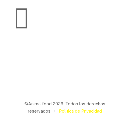

Tel. 3492 290113
comunicacion@animalfood.com.ar
©Animalfood 2026. Todos los derechos
reservados
•
Politica de Privacidad